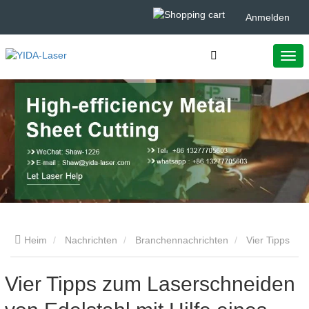
Anmelden
Heim
Nachrichten
Branchennachrichten
Vier Tipps
zum Laserschneiden von Edelstahl mit Hilfe eines 10000W+
Vier Tipps zum Laserschneiden
Faserlasers