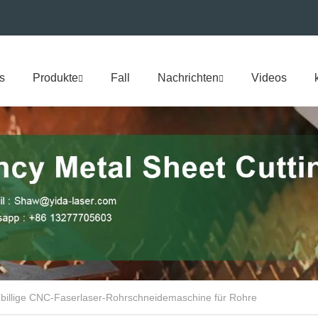
s
Produkte
Fall
Nachrichten
Videos
billige CNC-Faserlaser-Rohrschneidemaschine für Rohre