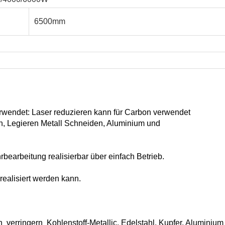
6500mm
wendet: Laser
reduzieren
kann für Carbon verwendet
, Legieren
Metall
Schneiden, Aluminium und
bearbeitung realisierbar
über
einfach
Betrieb.
realisiert werden kann.
nn
verringern
Kohlenstoff-Metallic, Edelstahl, Kupfer, Aluminiu