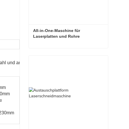
All-in-One-Maschine für 
Laserplatten und Rohre
6516Q
All-in-One-Maschine für Laserplatten und Rohre
stahl und andere Arten von Rohren
Jetzt Kontakt aufnehmen
Rundrohr Φ10-Φ160mm
0mm
Vierkantrohr □10-
160mm
□110mm
≥
Ovale Röhre: 110mm≥
Seitenlänge≥20mm
≤230mm
Außendurchmesser≤160
mm