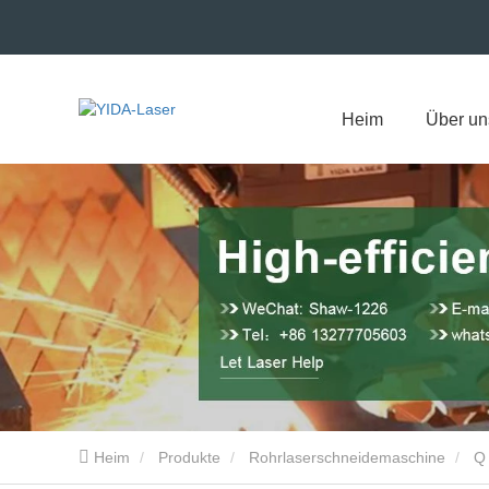
Heim
Über un
Heim
Produkte
Rohrlaserschneidemaschine
Q 