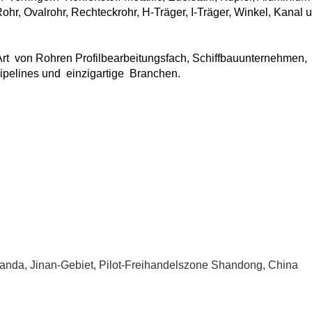
Rohr, Ovalrohr, Rechteckrohr, H-Träger, I-Träger, Winkel, Kanal 
rt
von Rohren Profilbearbeitungsfach, Schiffbauunternehmen,
pipelines und
einzigartige
Branchen.
nda, Jinan-Gebiet, Pilot-Freihandelszone Shandong, China