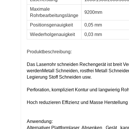
Maximale
9200mm
Rohrbearbeitungslänge
6516Q
Positionsgenauigkeit
0,05 mm
Wiederholgenauigkeit
0,03 mm
nal-Stahl und andere Arten von Rohren
Produktbeschreibung:
Φ230mm
Rundrohr Φ10-Φ160mm
Das Laserrohr
schneiden
Rechengerät
ist
breit
Ver
0-□160mm
Vierkantrohr □10-□110mm
werden
Metall
Schneiden, rostfrei
Metall
Schneiden
0 mm≥
Ovalrohr: 110 mm≥
Legierung
Stoff
Schneiden usw.
mm
Seitenlänge≥20mm
ser ≤ 230 mm
Außendurchmesser≤160 mm
Perforation,
kompliziert
Kontur und
langwierig
Rohr
Hoch
reduzieren
Effizienz
und Masse
Herstellung
Anwendung:
Alternativer Plattformlaser
Absenken
Gerät
ka