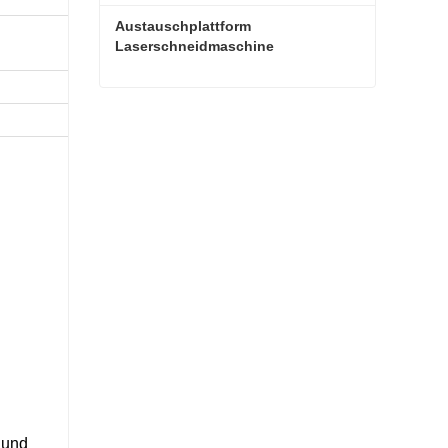
Austauschplattform 
Laserschneidmaschine
Austauschplattform Laserschneidmaschine
Jetzt Kontakt aufnehmen
m und