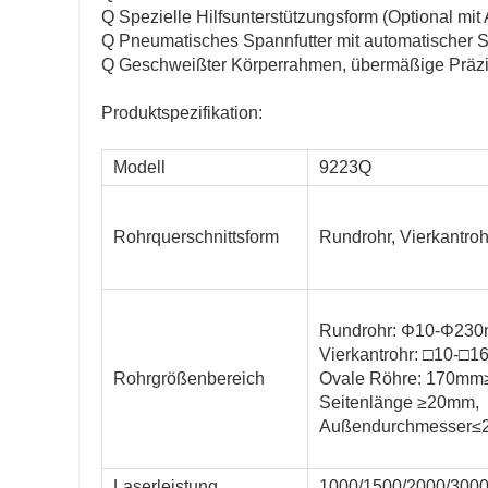
Q Spezielle Hilfsunterstützungsform (Optional mi
Q Pneumatisches Spannfutter mit automatischer Sel
Q Geschweißter Körperrahmen, übermäßige Präzisi
Produktspezifikation:
Modell
9223Q
Rohrquerschnittsform
Rundrohr, Vierkantroh
Rundrohr: Φ10-Φ23
Vierkantrohr: □10-□
Rohrgrößenbereich
Ovale Röhre: 170mm
Seitenlänge ≥20mm,
Außendurchmesser
Laserleistung
1000/1500/2000/300