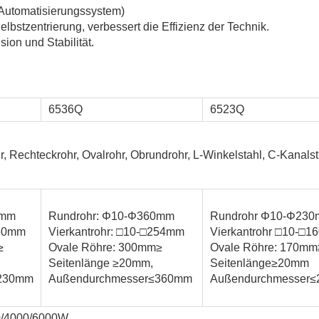
t Automatisierungssystem)
bstzentrierung, verbessert die Effizienz der Technik.
on und Stabilität.
6536Q
6523Q
r, Rechteckrohr, Ovalrohr, Obrundrohr, L-Winkelstahl, C-Kanal
0mm
Rundrohr: Φ10-Φ360mm
Rundrohr Φ10-Φ23
160mm
Vierkantrohr: □10-□254mm
Vierkantrohr □10-□
≥
Ovale Röhre: 300mm≥
Ovale Röhre: 170mm
Seitenlänge ≥20mm,
Seitenlänge≥20mm
≤230mm
Außendurchmesser≤360mm
Außendurchmesser
0/4000/6000W