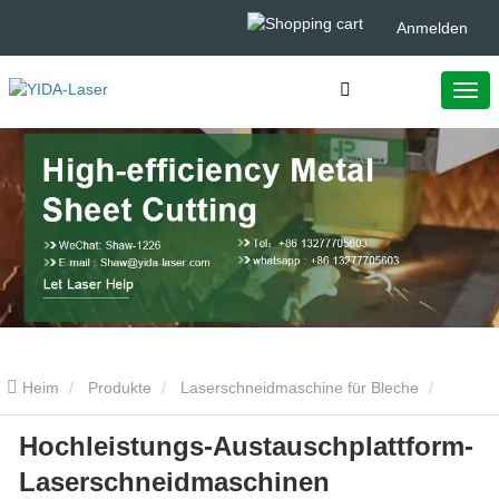
Anmelden
Heim
Produkte
Laserschneidmaschine für Bleche
Hochleistungs-Austauschplattform-
Hochleistungs-Austauschplattform-Laserschneidmaschinen
Laserschneidmaschinen