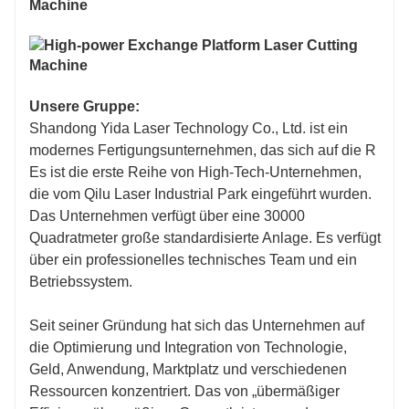
6100 mm * 2500 mm
4000mm*200
110 m/Min
110 m/Min
Unsere Gruppe:
6KW unten: O
2
6KW unten: O
Shandong Yida Laser Technology Co., Ltd. ist ein
modernes Fertigungsunternehmen, das sich auf die R
Es ist die erste Reihe von High-Tech-Unternehmen,
6KW und darüber: O
2
, N
2
, Luft
6KW und darü
die vom Qilu Laser Industrial Park eingeführt wurden.
Das Unternehmen verfügt über eine 30000
1,2 G
1,2 G
Quadratmeter große standardisierte Anlage. Es verfügt
über ein professionelles technisches Team und ein
4050 kg (1-4 kW)
3050 kg (1-4 
Betriebssystem.
Seit seiner Gründung hat sich das Unternehmen auf
5300kg (≥6kw)
4200kg (≥6kw
die Optimierung und Integration von Technologie,
≈15000 kg
≈10000 kg
Geld, Anwendung, Marktplatz und verschiedenen
Ressourcen konzentriert. Das von „übermäßiger