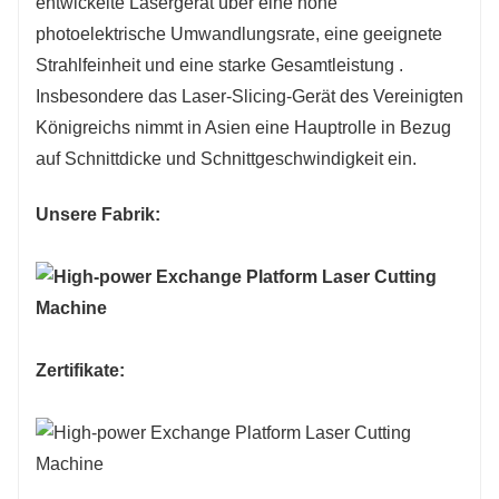
entwickelte Lasergerät über eine hohe
photoelektrische Umwandlungsrate, eine geeignete
Hergestellt in Taiwan YYC
Hergestellt i
Strahlfeinheit und eine starke Gesamtleistung .
Insbesondere das Laser-Slicing-Gerät des Vereinigten
●
●
Königreichs nimmt in Asien eine Hauptrolle in Bezug
auf Schnittdicke und Schnittgeschwindigkeit ein.
●
●
Unsere Fabrik:
FSCUT2000S
FSCUT2000
8kw：FSCUT8000
8kw：FSCUT
Zertifikate:
Japan SMC/Deutschland AVENTICS
Japan SMC/D
Japan-SMC
Japan-SMC