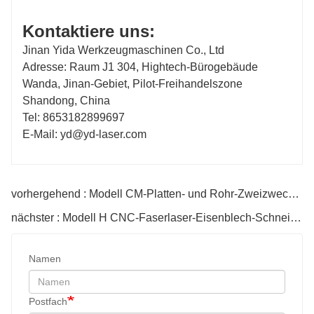
Kontaktiere uns:
4KW und darunter: Japan SMC
4KW und daru
Jinan Yida Werkzeugmaschinen Co., Ltd
Adresse: Raum J1 304, Hightech-Bürogebäude
Wanda, Jinan-Gebiet, Pilot-Freihandelszone
6KW und höher：Deutschland AVENTICS
6KW und höh
Shandong, China
Tel: 8653182899697
E-Mail: yd@yd-laser.com
vorhergehend : Modell CM-Platten- und Rohr-Zweizweck-6000-W-CNC-Faserlaser-Schneidemaschine
nächster : Modell H CNC-Faserlaser-Eisenblech-Schneidemaschine Metall
Namen
Postfach