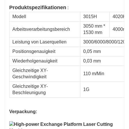
Produktspezifikationen
:
Modell
3015H
4020H
3050 mm *
Arbeitsverarbeitungsbereich
4000m
1530 mm
Leistung von Laserquellen
3000/6000/8000/120
Positionsgenauigkeit
0,05 mm
Wiederholgenauigkeit
0,03 mm
Gleichzeitige XY-
110 m/Min
Geschwindigkeit
Gleichzeitige XY-
1G
Beschleunigung
6025H
4020H
Verpackung: