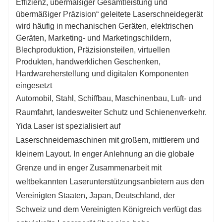
Effizienz, übermäßiger Gesamtleistung und
12KW und darunter: BLT/Ray Tools
12KW und dar
übermäßiger Präzision“ geleitete Laserschneidegerät
wird häufig in mechanischen Geräten, elektrischen
Geräten, Marketing- und Marketingschildern,
13KW und höher：Deutschland Precitec/BLT
14KW und höh
Blechproduktion, Präzisionsteilen, virtuellen
Produkten, handwerklichen Geschenken,
Hardwareherstellung und digitalen Komponenten
MAX/IPG/Raycus/GW
MAX/IPG/Ra
eingesetzt
Automobil, Stahl, Schiffbau, Maschinenbau, Luft- und
Geschweißtes Bett
Geschweißtes
Raumfahrt, landesweiter Schutz und Schienenverkehr.
Portal aus Aluminiumguss
Portal aus A
Yida Laser ist spezialisiert auf
Laserschneidemaschinen mit großem, mittlerem und
kleinem Layout. In enger Anlehnung an die globale
Grenze und in enger Zusammenarbeit mit
Japan Fuji/Frankreich Schneider
Japan Fuji/Fr
weltbekannten Laserunterstützungsanbietern aus den
Vereinigten Staaten, Japan, Deutschland, der
Schweiz und dem Vereinigten Königreich verfügt das
Hergestellt in Taiwan HiWin
Hergestellt i