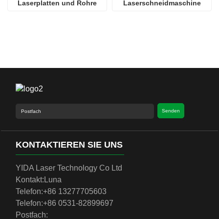
Laserplatten und Rohre
Laserschneidmaschine
ools
12KW und darunter: BLT/Ray Tools
Precitec/BLT
13KW und mehr: Deutschland Precitec/BLT
MAX/IPG/Raycus/GW
Geschweißtes Bett
Senden
Portal aus Aluminiumguss
KONTAKTIEREN SIE UNS
er
Japan Fuji/Frankreich Schneider
YIDA Laser Technology Co Ltd
Kontakt:
Luna
Telefon:
+86 13277705603
Telefon:
+86 0531-82899697
Hergestellt in Taiwan HiWin
Postfach: