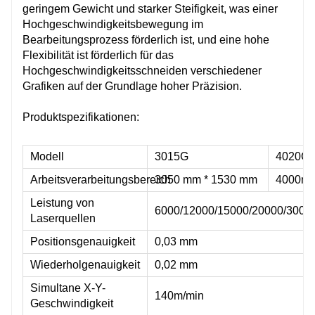
geringem Gewicht und starker Steifigkeit, was einer
Hochgeschwindigkeitsbewegung im
Bearbeitungsprozess förderlich ist, und eine hohe
Flexibilität ist förderlich für das
Hochgeschwindigkeitsschneiden verschiedener
Grafiken auf der Grundlage hoher Präzision.
Produktspezifikationen:
Modell
3015G
4020G
Arbeitsverarbeitungsbereich
3050 mm * 1530 mm
4000m
Leistung von
6000/12000/15000/20000/300
Laserquellen
Positionsgenauigkeit
0,03 mm
Wiederholgenauigkeit
0,02 mm
Simultane X-Y-
140m/min
Geschwindigkeit