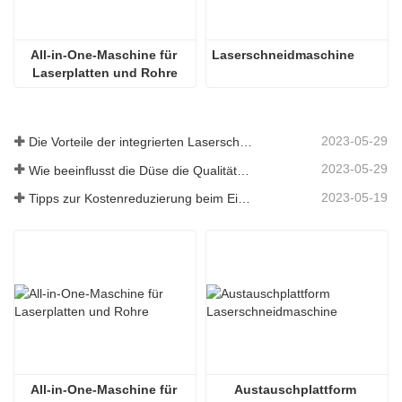
6100mm *2500mm
All-in-One-Maschine für 
Laserschneidmaschine
110m/min
Laserplatten und Rohre
6KW unten: O2
2023-05-29
Die Vorteile der integrierten Laserschneidmaschine für Platten und Rohre
2023-05-29
Wie beeinflusst die Düse die Qualität des Laserschneidens?
6KW und höher: O2, N2, Luft
2023-05-19
Tipps zur Kostenreduzierung beim Einsatz von Laserschneidmaschinen
1,2 G
4050kg（1-4kw）
5300kg（≥6kw）
≈15000kg
All-in-One-Maschine für 
Austauschplattform 