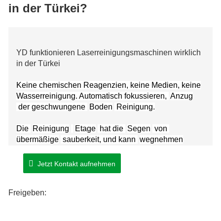
in der Türkei?
YD funktionieren Laserreinigungsmaschinen wirklich
in der Türkei
Keine chemischen Reagenzien, keine Medien, keine
Wasserreinigung. Automatisch fokussieren,
Anzug
der geschwungene
Boden
Reinigung.
Die
Reinigung
Etage
hat die
Segen
von
übermäßige
sauberkeit, und kann
wegnehmen
Harz, Öl, Flecken, Schmutz, Rost, Beschichtung,
Plattierung, Farbe.
Jetzt Kontakt aufnehmen
Freigeben: